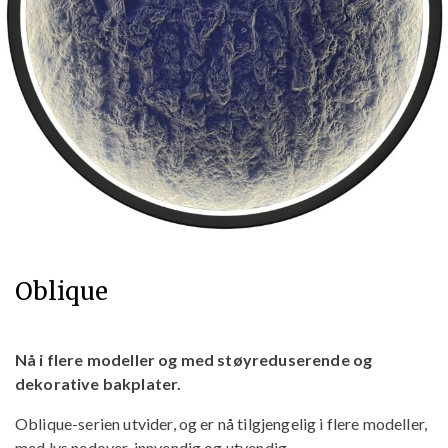
Oblique
Nå i flere modeller og med støyreduserende og
dekorative bakplater.
Oblique-serien utvider, og er nå tilgjengelig i flere modeller,
med lys nedover, innvendig og utvendig.