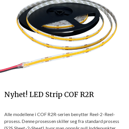
Nyhet! LED Strip COF R2R
Alle modellene i COF R2R-serien benytter Reel-2-Reel-
prosess. Denne prosessen skiller seg fra standard prosess
(S2S Sheet-2-Sheet), hvor man oppnår null loddepunkter,