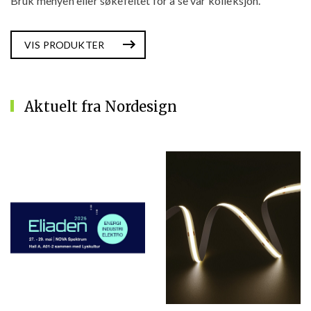
Bruk menyen eller søkefeltet for å se vår kolleksjon.
VIS PRODUKTER
Aktuelt fra Nordesign