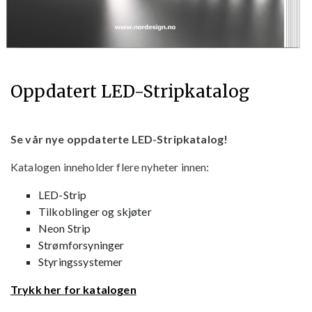
Oppdatert LED-Stripkatalog
Se vår nye oppdaterte LED-Stripkatalog!
Katalogen inneholder flere nyheter innen:
LED-Strip
Tilkoblinger og skjøter
Neon Strip
Strømforsyninger
Styringssystemer
Trykk her for katalogen