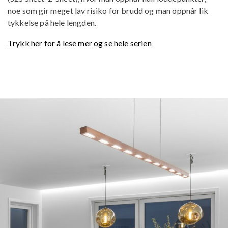
noe som gir meget lav risiko for brudd og man oppnår lik
tykkelse på hele lengden.
Trykk her for å lese mer og se hele serien