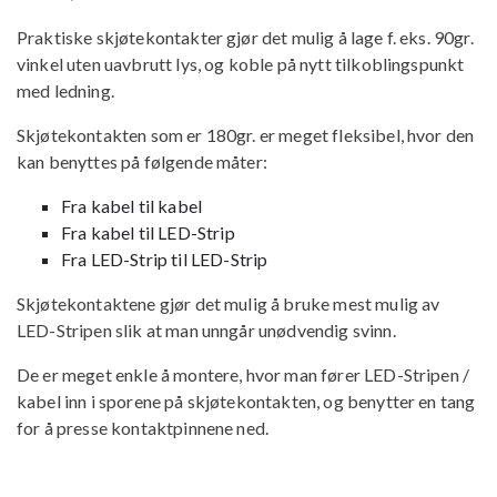
Praktiske skjøtekontakter gjør det mulig å lage f. eks. 90gr.
vinkel uten uavbrutt lys, og koble på nytt tilkoblingspunkt
med ledning.
Skjøtekontakten som er 180gr. er meget fleksibel, hvor den
kan benyttes på følgende måter:
Fra kabel til kabel
Fra kabel til LED-Strip
Fra LED-Strip til LED-Strip
Skjøtekontaktene gjør det mulig å bruke mest mulig av
LED-Stripen slik at man unngår unødvendig svinn.
De er meget enkle å montere, hvor man fører LED-Stripen /
kabel inn i sporene på skjøtekontakten, og benytter en tang
for å presse kontaktpinnene ned.