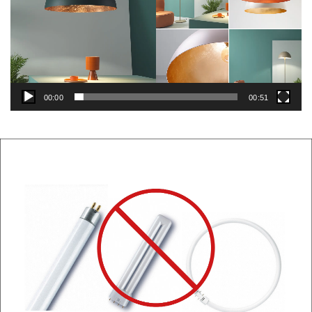
00:00
00:51