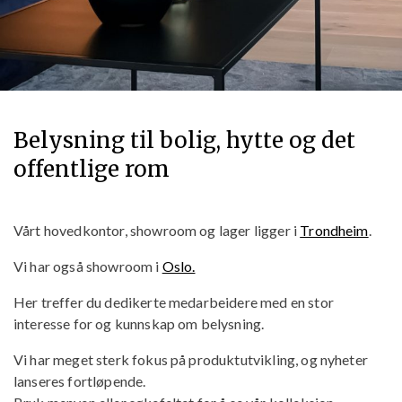
Belysning til bolig, hytte og det
offentlige rom
Vårt hovedkontor, showroom og lager ligger i
Trondheim
.
Vi har også showroom i
Oslo.
Her treffer du dedikerte medarbeidere med en stor
interesse for og kunnskap om belysning.
Vi har meget sterk fokus på produktutvikling, og nyheter
lanseres fortløpende.