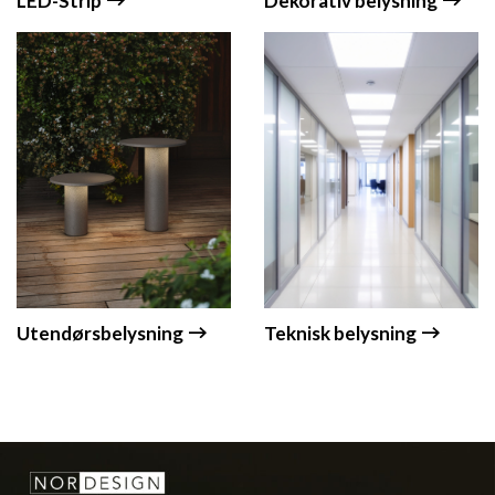
LED-Strip
Dekorativ belysning
Utendørsbelysning
Teknisk belysning