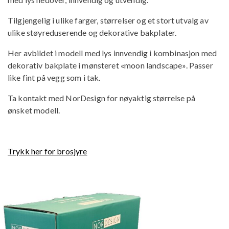
Tilgjengelig i ulike farger, størrelser og et stort utvalg av
ulike støyreduserende og dekorative bakplater.
Her avbildet i modell med lys innvendig i kombinasjon med
dekorativ bakplate i mønsteret «moon landscape». Passer
like fint på vegg som i tak.
Ta kontakt med NorDesign for nøyaktig størrelse på
ønsket modell.
Trykk her for brosjyre