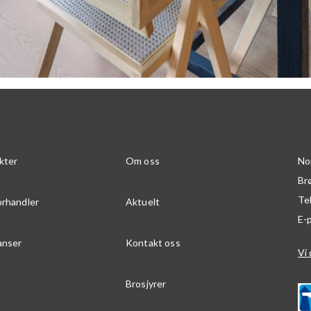
kter
Om oss
No
Br
Te
orhandler
Aktuelt
E-
anser
Kontakt oss
Vi 
Brosjyrer