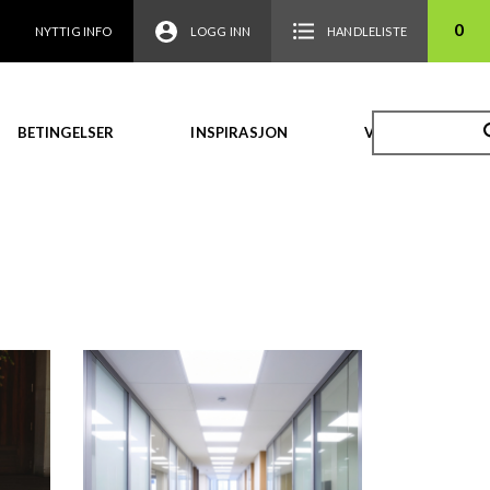
0
NYTTIG INFO
LOGG INN
HANDLELISTE
BETINGELSER
INSPIRASJON
VIDEO