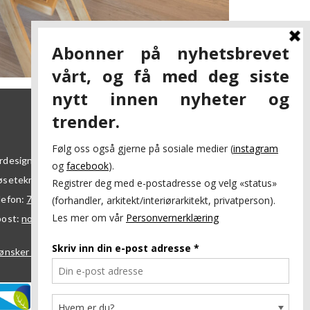
rdesign AS
øsetekra 7
7069
Trondheim
lefon:
73 84 95 50
post:
nordesign@nordesign.no
ønsker å bli forhandler