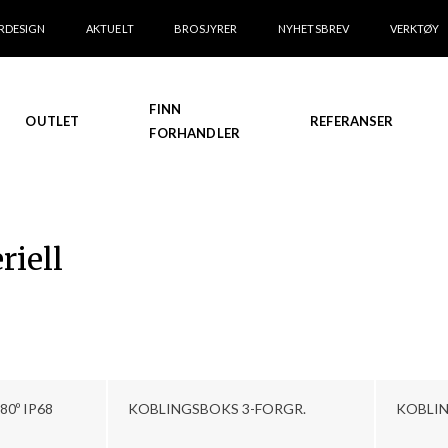
RDESIGN
AKTUELT
BROSJYRER
NYHETSBREV
VERKTØY
FINN
OUTLET
REFERANSER
FORHANDLER
riell
0º IP68
KOBLINGSBOKS 3-FORGR.
KOBLIN