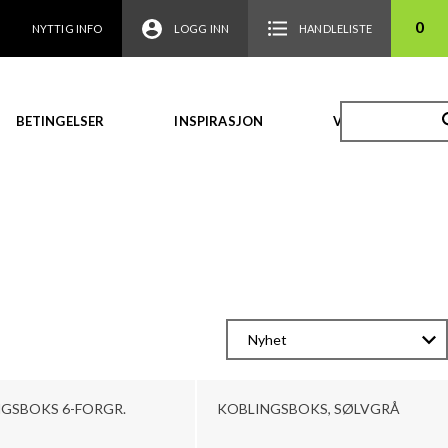
0
NYTTIG INFO
LOGG INN
HANDLELISTE
BETINGELSER
INSPIRASJON
VIDEO
GSBOKS 6-FORGR.
KOBLINGSBOKS, SØLVGRÅ