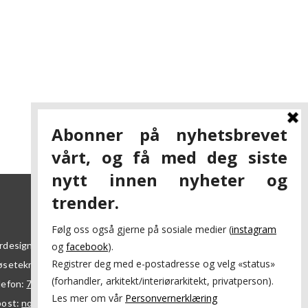
rdesign AS
øsetekra 7
7069
Trondheim
lefon:
73 84 95 50
post:
nordesign@nordesign.no