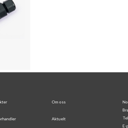
kter
Om oss
No
Br
Te
orhandler
Aktuelt
E-