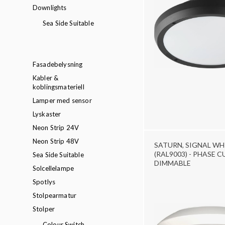
Downlights
Sea Side Suitable
Fasadebelysning
Kabler &
koblingsmateriell
Lamper med sensor
Lyskaster
Neon Strip 24V
Neon Strip 48V
SATURN, SIGNAL WH
(RAL9003) - PHASE C
Sea Side Suitable
DIMMABLE
Solcellelampe
Spotlys
Stolpearmatur
Stolper
Colour Switch