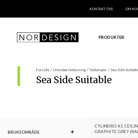
KONTAKT OSS
OM NO
PRODUKTER
Forside
/
Utendørsbelysning
/
Taklamper
/
Sea Side Suitabl
Sea Side Suitable
CYLINDRO K1 CEILIN
GRAPHITE GREY (RA
BRUKSOMRÅDE