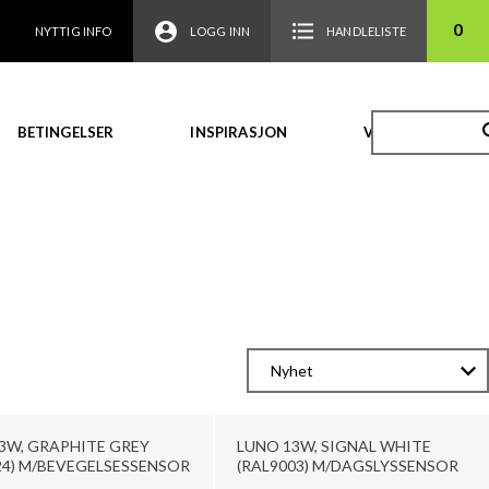
0
NYTTIG INFO
LOGG INN
HANDLELISTE
BETINGELSER
INSPIRASJON
VIDEO
3W, GRAPHITE GREY
LUNO 13W, SIGNAL WHITE
24) M/BEVEGELSESSENSOR
(RAL9003) M/DAGSLYSSENSOR