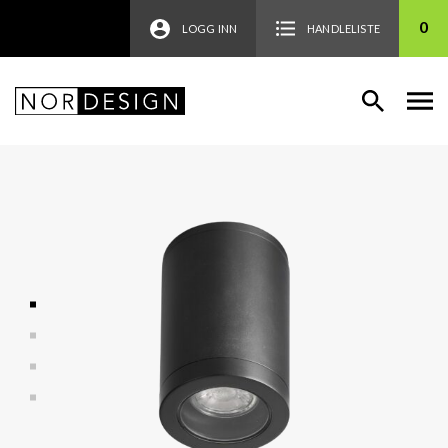
0
LOGG INN
HANDLELISTE