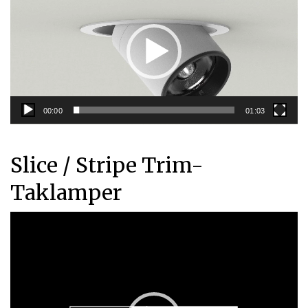
00:00
01:03
Slice / Stripe Trim-
Taklamper
Videoavspiller