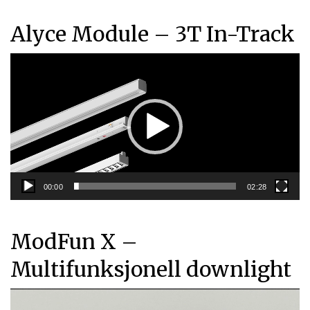
Alyce Module – 3T In-Track
Videoavspiller
00:00
02:28
ModFun X –
Multifunksjonell downlight
Videoavspiller