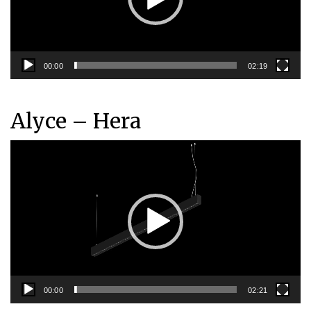
00:00
02:19
Alyce – Hera
Videoavspiller
00:00
02:21