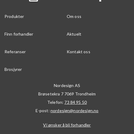
Produkter
Om oss
Finn forhandler
Aktuelt
Referanser
Kontakt oss
Brosjyrer
Nordesign AS
Brøsetekra 7
7069
Trondheim
Telefon:
73 84 95 50
E-post:
nordesign@nordesign.no
Vi ønsker å bli forhandler