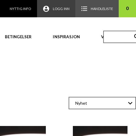
0
NYTTIG INFO
LOGG INN
HANDLELISTE
BETINGELSER
INSPIRASJON
VIDEO