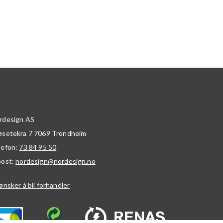
rdesign AS
øsetekra 7
7069
Trondheim
lefon:
73 84 95 50
post:
nordesign@nordesign.no
ønsker å bli forhandler