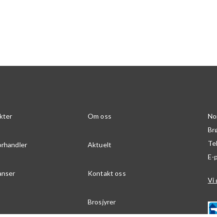
kter
Om oss
No
Br
Te
orhandler
Aktuelt
E-
anser
Kontakt oss
Vi 
Brosjyrer