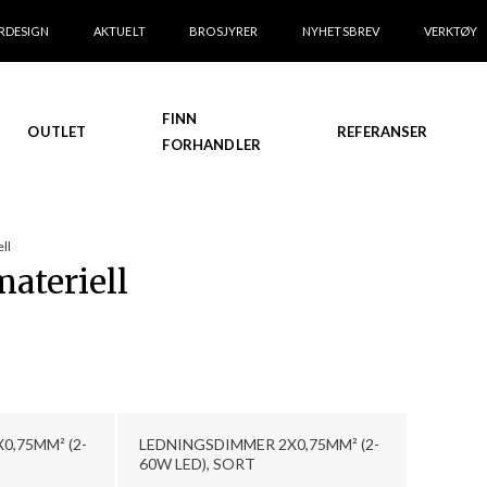
RDESIGN
AKTUELT
BROSJYRER
NYHETSBREV
VERKTØY
FINN
OUTLET
REFERANSER
FORHANDLER
ll
ateriell
0,75MM² (2-
LEDNINGSDIMMER 2X0,75MM² (2-
60W LED), SORT