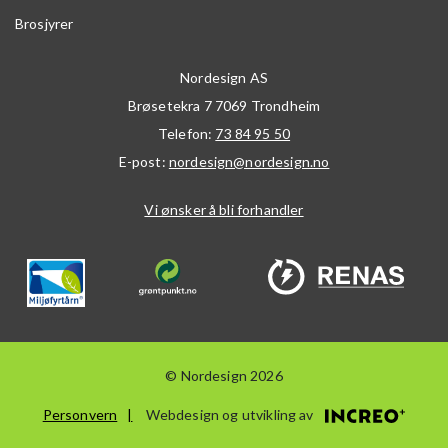
Brosjyrer
Nordesign AS
Brøsetekra 7
7069
Trondheim
Telefon:
73 84 95 50
E-post:
nordesign@nordesign.no
Vi ønsker å bli forhandler
© Nordesign 2026
Personvern
Webdesign og utvikling av