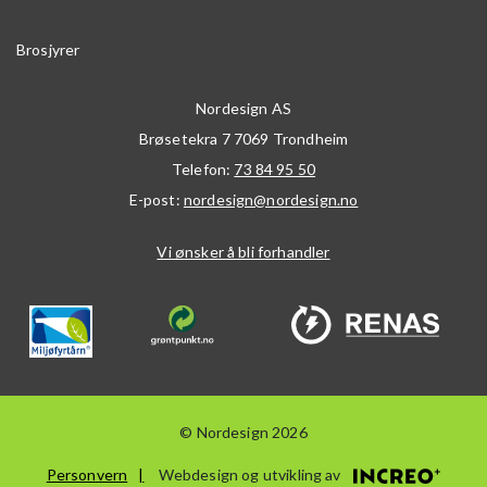
Brosjyrer
Nordesign AS
Brøsetekra 7
7069
Trondheim
Telefon:
73 84 95 50
E-post:
nordesign@nordesign.no
Vi ønsker å bli forhandler
© Nordesign 2026
Personvern
Webdesign og utvikling av