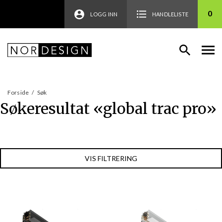
0
LOGG INN
HANDLELISTE
Forside
/
Søk
Søkeresultat «
global trac pro
»
VIS FILTRERING