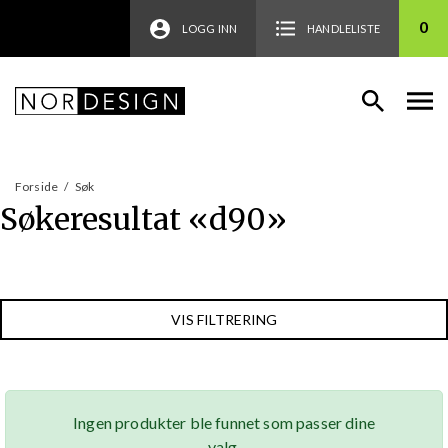
0
LOGG INN
HANDLELISTE
Forside
/
Søk
Søkeresultat «
d90
»
VIS FILTRERING
Ingen produkter ble funnet som passer dine
valg.