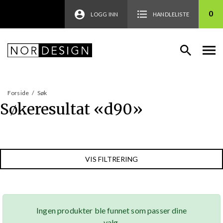
0
LOGG INN
HANDLELISTE
Forside
/
Søk
Søkeresultat «
d90
»
VIS FILTRERING
Ingen produkter ble funnet som passer dine
valg.