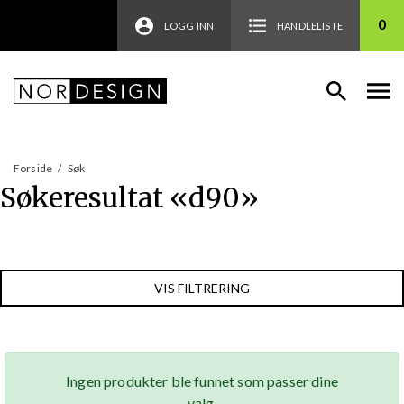
0
LOGG INN
HANDLELISTE
Forside
/
Søk
Søkeresultat «
d90
»
VIS FILTRERING
Ingen produkter ble funnet som passer dine
valg.