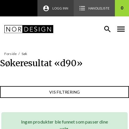
0
LOGG INN
HANDLELISTE
Forside
/
Søk
Søkeresultat «
d90
»
VIS FILTRERING
Ingen produkter ble funnet som passer dine
valg.