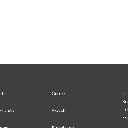
kter
Om oss
No
Br
Te
orhandler
Aktuelt
E-
anser
Kontakt oss