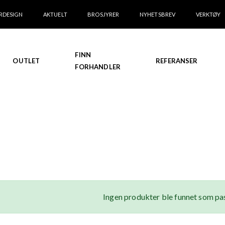
RDESIGN
AKTUELT
BROSJYRER
NYHETSBREV
VERKTØY
FINN
OUTLET
REFERANSER
FORHANDLER
Ingen produkter ble funnet som pas