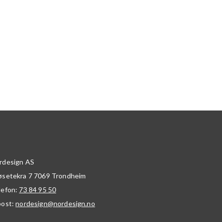
rdesign AS
øsetekra 7
7069
Trondheim
lefon:
73 84 95 50
post:
nordesign@nordesign.no