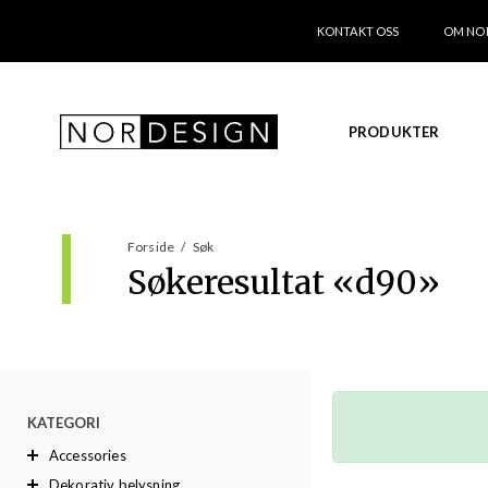
KONTAKT OSS
OM NO
PRODUKTER
Forside
/
Søk
Søkeresultat «
d90
»
KATEGORI
Accessories
Dekorativ belysning