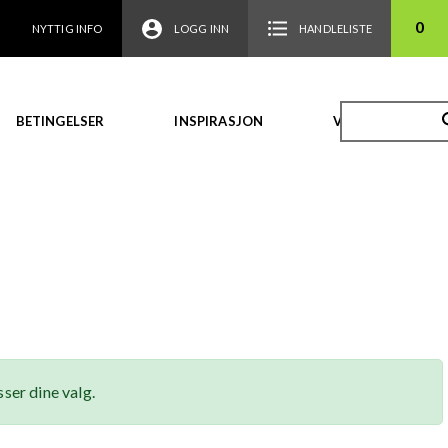
0
NYTTIG INFO
LOGG INN
HANDLELISTE
BETINGELSER
INSPIRASJON
VIDEO
ser dine valg.