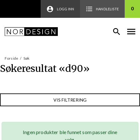
0
LOGG INN
HANDLELISTE
Forside
/
Søk
Søkeresultat «
d90
»
VIS FILTRERING
Ingen produkter ble funnet som passer dine
valg.