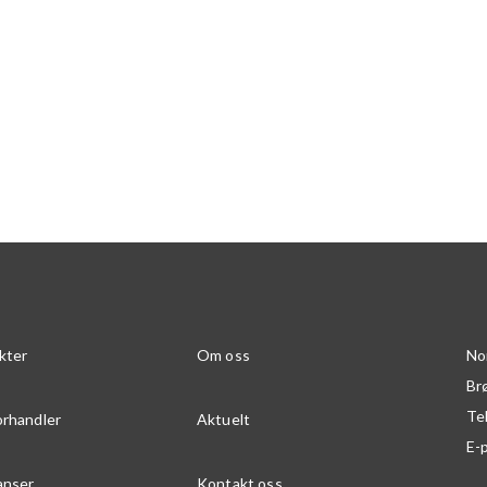
kter
Om oss
No
Br
Te
orhandler
Aktuelt
E-
anser
Kontakt oss