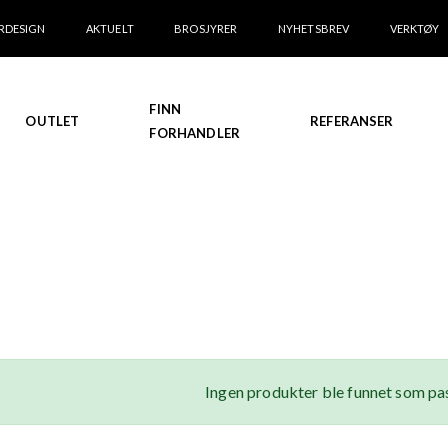
RDESIGN
AKTUELT
BROSJYRER
NYHETSBREV
VERKTØY
FINN
OUTLET
REFERANSER
FORHANDLER
Ingen produkter ble funnet som pas