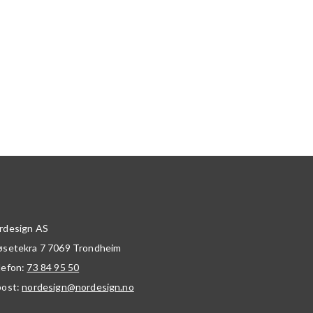
rdesign AS
øsetekra 7
7069
Trondheim
lefon:
73 84 95 50
post:
nordesign@nordesign.no