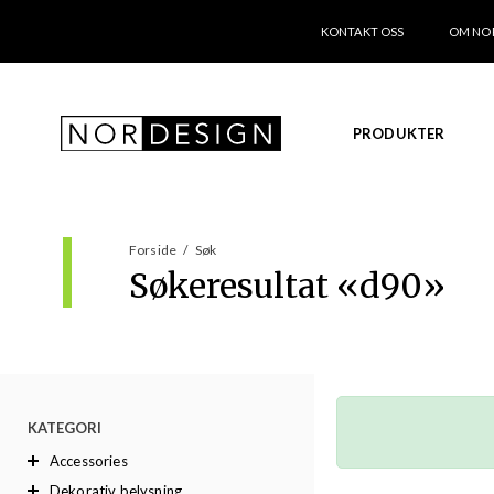
KONTAKT OSS
OM NO
PRODUKTER
Forside
/
Søk
Søkeresultat «
d90
»
KATEGORI
Accessories
Dekorativ belysning