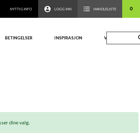
0
NYTTIG INFO
LOGG INN
HANDLELISTE
BETINGELSER
INSPIRASJON
VIDEO
ser dine valg.