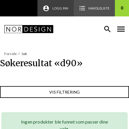
0
LOGG INN
HANDLELISTE
Forside
/
Søk
Søkeresultat «
d90
»
VIS FILTRERING
Ingen produkter ble funnet som passer dine
valg.