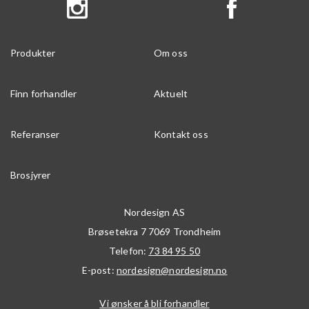
Produkter
Om oss
Finn forhandler
Aktuelt
Referanser
Kontakt oss
Brosjyrer
Nordesign AS
Brøsetekra 7
7069
Trondheim
Telefon:
73 84 95 50
E-post:
nordesign@nordesign.no
Vi ønsker å bli forhandler