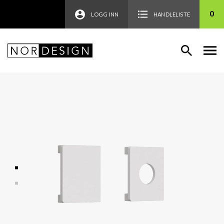
0
LOGG INN
HANDLELISTE