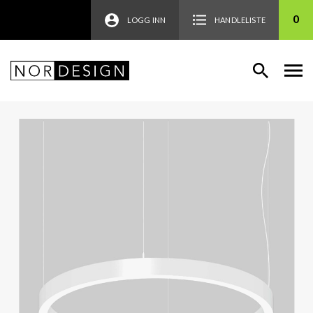
0
LOGG INN
HANDLELISTE