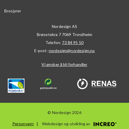
Brosjyrer
Nordesign AS
Brøsetekra 7
7069
Trondheim
Telefon:
73 84 95 50
E-post:
nordesign@nordesign.no
Vi ønsker å bli forhandler
© Nordesign 2026
Personvern
Webdesign og utvikling av