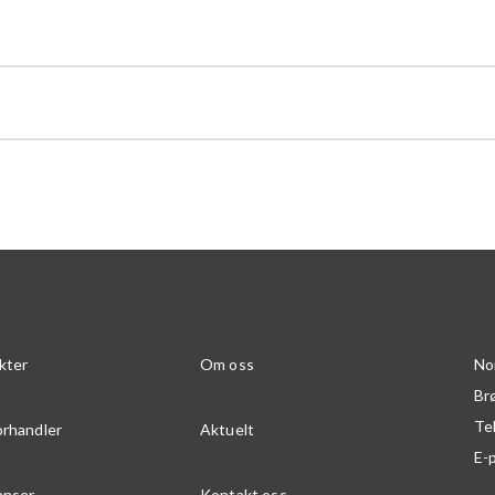
kter
Om oss
No
Br
Te
orhandler
Aktuelt
E-
anser
Kontakt oss