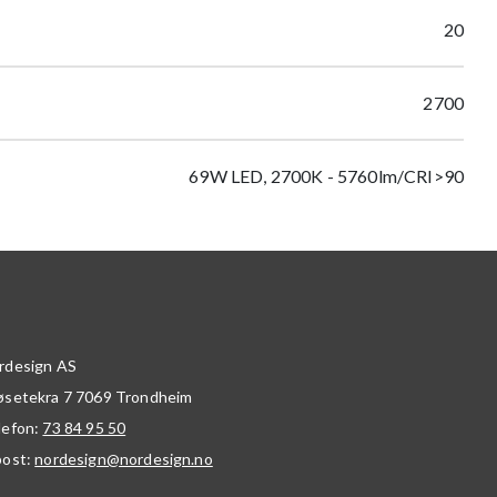
20
2700
69W LED, 2700K - 5760lm/CRI>90
rdesign AS
øsetekra 7
7069
Trondheim
lefon:
73 84 95 50
post:
nordesign@nordesign.no