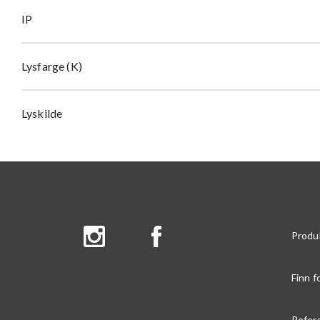
IP
Lysfarge (K)
Lyskilde
Produ
Finn f
Refer