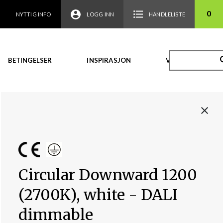
0
NYTTIG INFO
LOGG INN
HANDLELISTE
BETINGELSER
INSPIRASJON
VIDEO
Circular Downward 1200
(2700K), white - DALI
dimmable