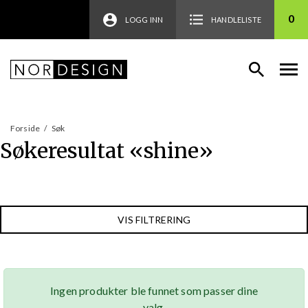
0
LOGG INN
HANDLELISTE
Forside
/
Søk
Søkeresultat «
shine
»
VIS FILTRERING
Ingen produkter ble funnet som passer dine
valg.