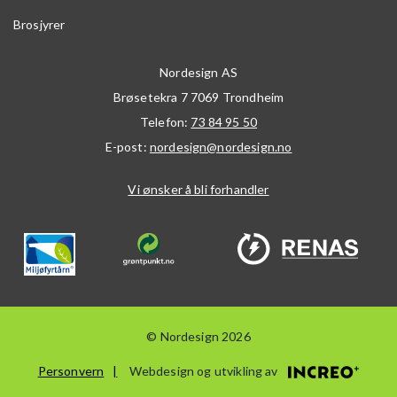
Brosjyrer
Nordesign AS
Brøsetekra 7
7069
Trondheim
Telefon:
73 84 95 50
E-post:
nordesign@nordesign.no
Vi ønsker å bli forhandler
© Nordesign 2026
Personvern
Webdesign og utvikling av