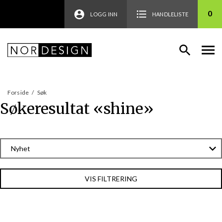
0
LOGG INN
HANDLELISTE
Forside
/
Søk
Søkeresultat «
shine
»
VIS FILTRERING