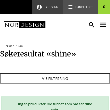
0
LOGG INN
HANDLELISTE
Forside
/
Søk
Søkeresultat «
shine
»
VIS FILTRERING
Ingen produkter ble funnet som passer dine
valg.