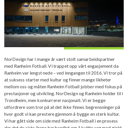
NorDesign har i mange år vært stolt samarbeidspartner
med Ranheim Fotball. Vi trappet opp vårt engasjement da
Ranheim var lengst nede – ved inngangen til 2016. Vi tror på
at suksess starter med kultur og finner mange likheter
mellom oss og måten Ranheim Fotball jobber med fokus på
prestasjoner og utvikling. NorDesign og Ranheim holder til i
Trondheim, men konkurrerer nasjonalt. Vi er begge
utfordrere som tror på at det ikke finnes begrensninger på
hvor godt vi kan prestere gjennom å bygge en sterk kultur.
Vi har gått side om side med Ranheim Fotball i en prosess
der det de siste årene har handlet om å kvitte seg med gjeld