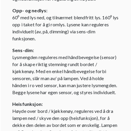
Opp- og nedlys:
60⁰ med lys ned, og tilnærmet blendfritt lys. 160⁰ lys
opp i taket for å gi romlys. Lysene kan reguleres
individuelt (av, på, dimming) via sens-dim
funksjonen.
Sens-dim:
Lysmengden reguleres med håndbevegelse (sensor)
for å skape riktig stemning rundt bordet /
kjøkkenøy. Med en enkel håndbevegelse forbi
sensoren, slår man av/ på lampen. Ved å holde
hånden i ro ved sensor, kan man justere lysmengden.
Begge lysene har egen sensor, og styres individuelt.
Heisfunksjon:
Høyde over bord / kjøkkenøy, reguleres ved å dra
lampen ned / skyve den opp (heisfunksjon), for å
dekke den delen av bordet som er ønskelig. Lampen