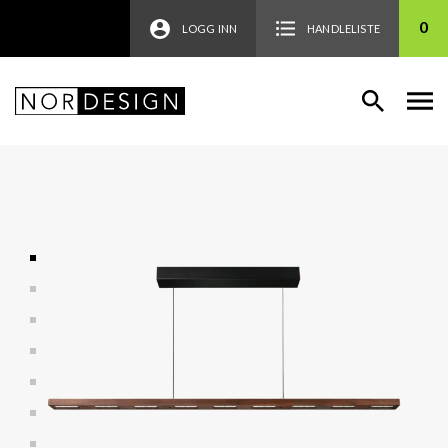
0
LOGG INN
HANDLELISTE