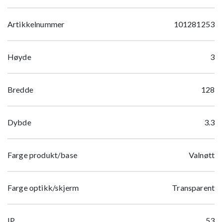
Artikkelnummer
101281253
Høyde
3
Bredde
128
Dybde
3.3
Farge produkt/base
Valnøtt
Farge optikk/skjerm
Transparent
IP
53