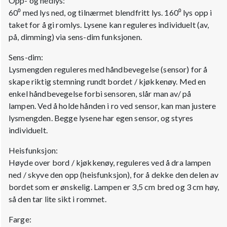
Opp- og nedlys:
60⁰ med lys ned, og tilnærmet blendfritt lys. 160⁰ lys opp i
taket for å gi romlys. Lysene kan reguleres individuelt (av,
på, dimming) via sens-dim funksjonen.
Sens-dim:
Lysmengden reguleres med håndbevegelse (sensor) for å
skape riktig stemning rundt bordet / kjøkkenøy. Med en
enkel håndbevegelse forbi sensoren, slår man av/ på
lampen. Ved å holde hånden i ro ved sensor, kan man justere
lysmengden. Begge lysene har egen sensor, og styres
individuelt.
Heisfunksjon:
Høyde over bord / kjøkkenøy, reguleres ved å dra lampen
ned / skyve den opp (heisfunksjon), for å dekke den delen av
bordet som er ønskelig. Lampen er 3,5 cm bred og 3 cm høy,
så den tar lite sikt i rommet.
Farge: