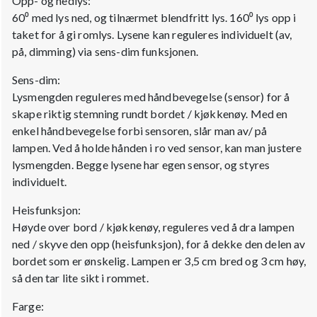
Opp- og nedlys:
60⁰ med lys ned, og tilnærmet blendfritt lys. 160⁰ lys opp i
taket for å gi romlys. Lysene kan reguleres individuelt (av,
på, dimming) via sens-dim funksjonen.
Sens-dim:
Lysmengden reguleres med håndbevegelse (sensor) for å
skape riktig stemning rundt bordet / kjøkkenøy. Med en
enkel håndbevegelse forbi sensoren, slår man av/ på
lampen. Ved å holde hånden i ro ved sensor, kan man justere
lysmengden. Begge lysene har egen sensor, og styres
individuelt.
Heisfunksjon:
Høyde over bord / kjøkkenøy, reguleres ved å dra lampen
ned / skyve den opp (heisfunksjon), for å dekke den delen av
bordet som er ønskelig. Lampen er 3,5 cm bred og 3 cm høy,
så den tar lite sikt i rommet.
Farge: