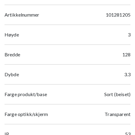
Artikkelnummer
101281205
Høyde
3
Bredde
128
Dybde
3.3
Farge produkt/base
Sort (beiset)
Farge optikk/skjerm
Transparent
IP
53