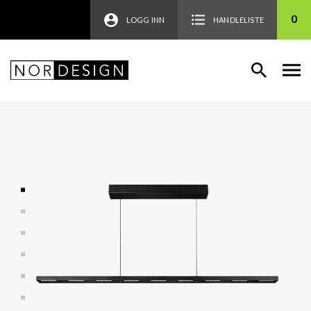
0
LOGG INN
HANDLELISTE