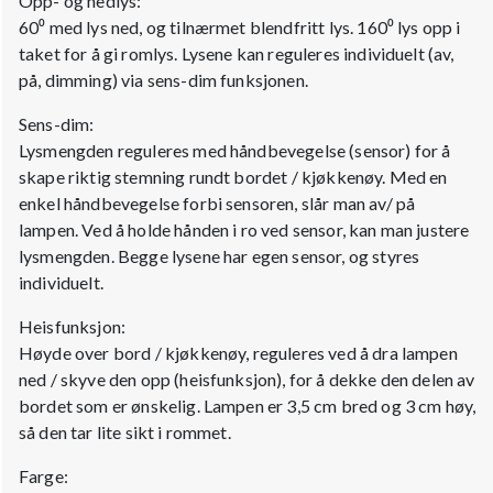
Opp- og nedlys:
60⁰ med lys ned, og tilnærmet blendfritt lys. 160⁰ lys opp i
taket for å gi romlys. Lysene kan reguleres individuelt (av,
på, dimming) via sens-dim funksjonen.
Sens-dim:
Lysmengden reguleres med håndbevegelse (sensor) for å
skape riktig stemning rundt bordet / kjøkkenøy. Med en
enkel håndbevegelse forbi sensoren, slår man av/ på
lampen. Ved å holde hånden i ro ved sensor, kan man justere
lysmengden. Begge lysene har egen sensor, og styres
individuelt.
Heisfunksjon:
Høyde over bord / kjøkkenøy, reguleres ved å dra lampen
ned / skyve den opp (heisfunksjon), for å dekke den delen av
bordet som er ønskelig. Lampen er 3,5 cm bred og 3 cm høy,
så den tar lite sikt i rommet.
Farge: