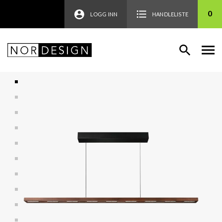
0
LOGG INN
HANDLELISTE