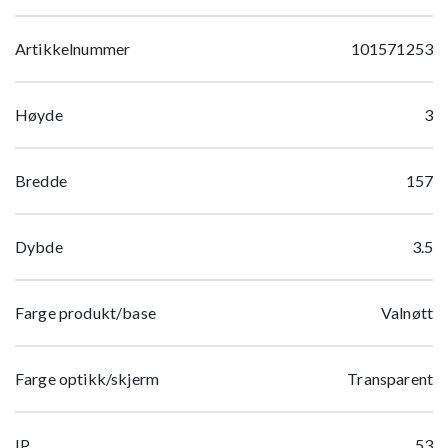
Artikkelnummer
101571253
Høyde
3
Bredde
157
Dybde
3.5
Farge produkt/base
Valnøtt
Farge optikk/skjerm
Transparent
IP
53