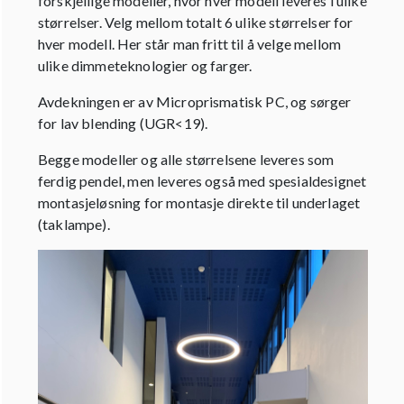
forskjellige modeller, hvor hver modell leveres i ulike
størrelser. Velg mellom totalt 6 ulike størrelser for
hver modell. Her står man fritt til å velge mellom
ulike dimmeteknologier og farger.
Avdekningen er av Microprismatisk PC, og sørger
for lav blending (UGR<19).
Begge modeller og alle størrelsene leveres som
ferdig pendel, men leveres også med spesialdesignet
montasjeløsning for montasje direkte til underlaget
(taklampe).