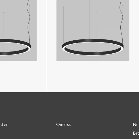
kter
Om oss
No
Br