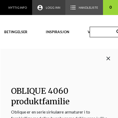
0
NYTTIG INFO
LOGG INN
HANDLELISTE
BETINGELSER
INSPIRASJON
VIDEO
OBLIQUE 4060
produktfamilie
Oblique er en serie sirkulære armaturer i to