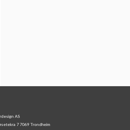
rdesign AS
øsetekra 7
7069
Trondheim