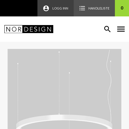
0
LOGG INN
HANDLELISTE