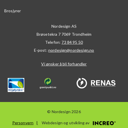
Brosjyrer
Nordesign AS
Brøsetekra 7
7069
Trondheim
Telefon:
73 84 95 50
E-post:
nordesign@nordesign.no
Vi ønsker å bli forhandler
© Nordesign 2026
Personvern
Webdesign og utvikling av