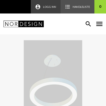
0
LOGG INN
HANDLELISTE