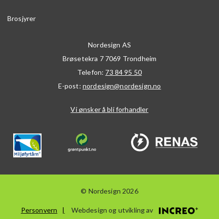
Brosjyrer
Nordesign AS
Brøsetekra 7
7069
Trondheim
Telefon:
73 84 95 50
E-post:
nordesign@nordesign.no
Vi ønsker å bli forhandler
© Nordesign 2026
Personvern
Webdesign og utvikling av