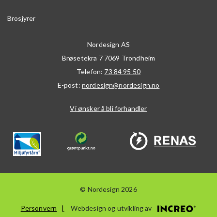
Brosjyrer
Nordesign AS
Brøsetekra 7
7069
Trondheim
Telefon:
73 84 95 50
E-post:
nordesign@nordesign.no
Vi ønsker å bli forhandler
© Nordesign 2026
Personvern
Webdesign og utvikling av