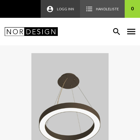
0
LOGG INN
HANDLELISTE