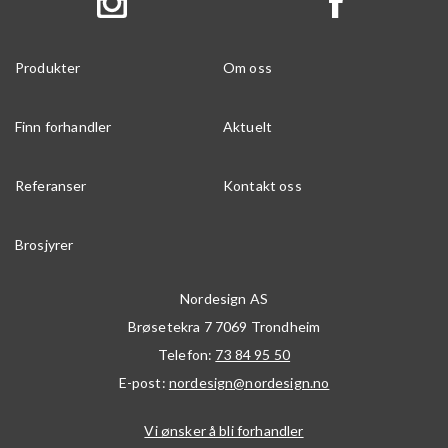
Produkter
Om oss
Finn forhandler
Aktuelt
Referanser
Kontakt oss
Brosjyrer
Nordesign AS
Brøsetekra 7
7069
Trondheim
Telefon:
73 84 95 50
E-post:
nordesign@nordesign.no
Vi ønsker å bli forhandler