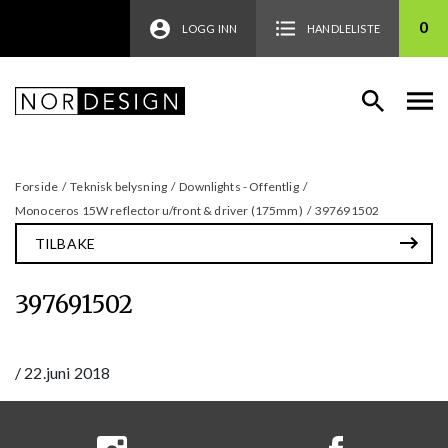
0
LOGG INN
HANDLELISTE
Forside
/
Teknisk belysning
/
Downlights - Offentlig
/
Monoceros 15W reflector u/front & driver (175mm)
/
397691502
TILBAKE
397691502
/
22.juni 2018