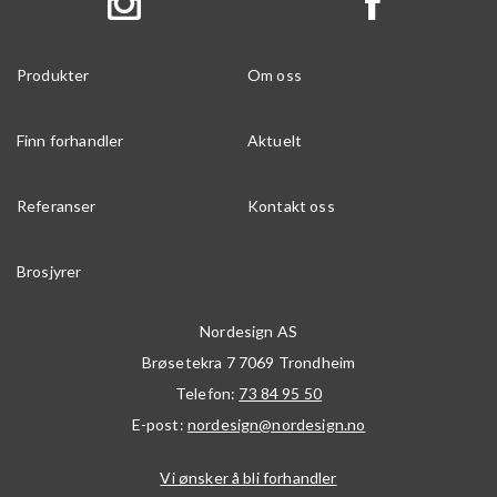
Produkter
Om oss
Finn forhandler
Aktuelt
Referanser
Kontakt oss
Brosjyrer
Nordesign AS
Brøsetekra 7
7069
Trondheim
Telefon:
73 84 95 50
E-post:
nordesign@nordesign.no
Vi ønsker å bli forhandler