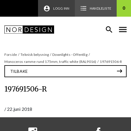
0
LOGG INN
HANDLELISTE
Forside
/
Teknisk belysning
/
Downlights - Offentlig
/
Monoceros ramme rund 175mm, traffic white (RAL9016)
/
197691506-R
TILBAKE
197691506-R
/
22.juni 2018