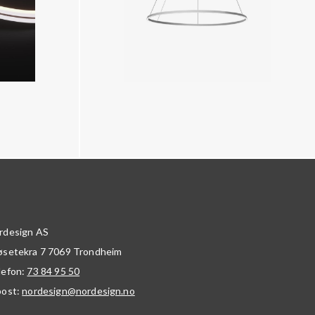
rdesign AS
øsetekra 7
7069
Trondheim
lefon:
73 84 95 50
post:
nordesign@nordesign.no