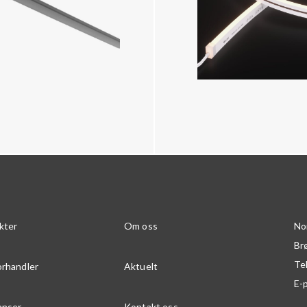
kter
Om oss
No
Br
Te
orhandler
Aktuelt
E-
anser
Kontakt oss