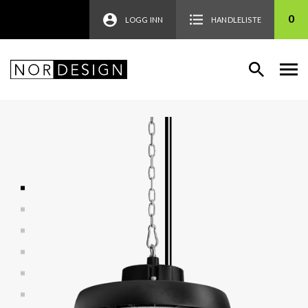
0
LOGG INN
HANDLELISTE