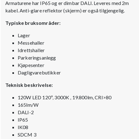
Armaturene har IP65 og er dimbar DALI. Leveres med 2m
kabel. Anti-glare reflektor (skjerm) er også tilgjengelig.
Typiske bruksområder:
Lager
Messehaller
Idrettshaller
Parkeringsanlegg
Kjøpesenter
Dagligvarebutikker
Teknisk beskrivelse:
120W LED 120º, 3000K , 19.800lm, CRI>80
165lm/W
DALI-2
IP65
IK08
SDCM 3