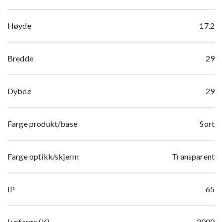
Høyde
17.2
Bredde
29
Dybde
29
Farge produkt/base
Sort
Farge optikk/skjerm
Transparent
IP
65
Lysfarge (K)
3000