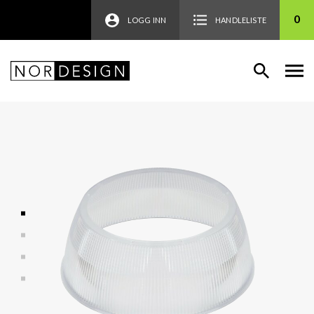
0
LOGG INN
HANDLELISTE