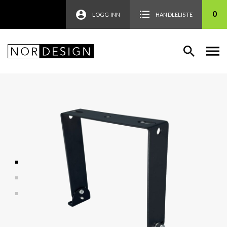
0
LOGG INN
HANDLELISTE