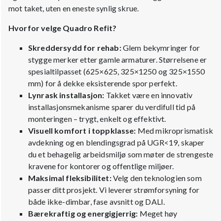
mot taket, uten en eneste synlig skrue.
Hvorfor velge Quadro Refit?
Skreddersydd for rehab:
Glem bekymringer for
stygge merker etter gamle armaturer. Størrelsene er
spesialtilpasset (625×625, 325×1250 og 325×1550
mm) for å dekke eksisterende spor perfekt.
Lynrask installasjon:
Takket være en innovativ
installasjonsmekanisme sparer du verdifull tid på
monteringen – trygt, enkelt og effektivt.
Visuell komfort i toppklasse:
Med mikroprismatisk
avdekning og en blendingsgrad på UGR<19, skaper
du et behagelig arbeidsmiljø som møter de strengeste
kravene for kontorer og offentlige miljøer.
Maksimal fleksibilitet:
Velg den teknologien som
passer ditt prosjekt. Vi leverer strømforsyning for
både ikke-dimbar, fase avsnitt og DALI.
Bærekraftig og energigjerrig:
Meget høy