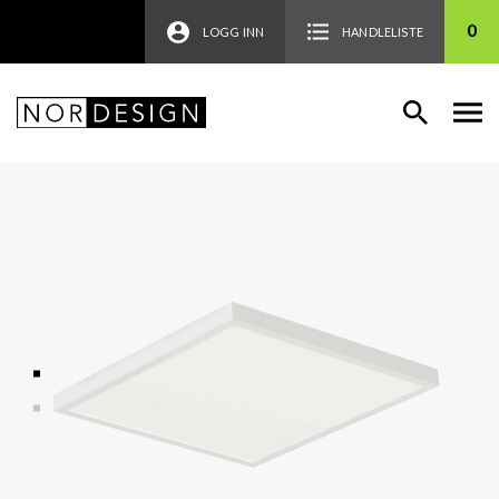
0
LOGG INN
HANDLELISTE