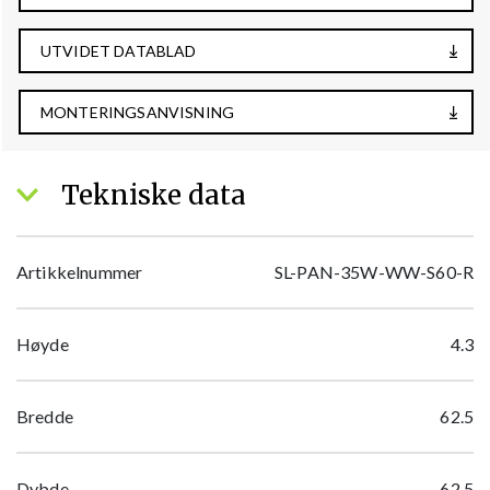
UTVIDET DATABLAD
MONTERINGSANVISNING
Tekniske data
Artikkelnummer
SL-PAN-35W-WW-S60-R
Høyde
4.3
Bredde
62.5
Dybde
62.5