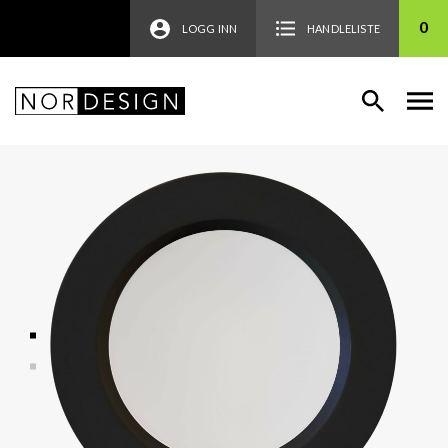
0
LOGG INN
HANDLELISTE