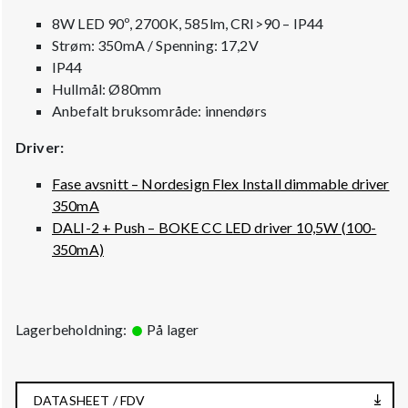
8W LED 90º, 2700K, 585lm, CRI>90 – IP44
Strøm: 350mA / Spenning: 17,2V
IP44
Hullmål: Ø80mm
Anbefalt bruksområde: innendørs
Driver:
Fase avsnitt – Nordesign Flex Install dimmable driver
350mA
DALI-2 + Push – BOKE CC LED driver 10,5W (100-
350mA)
Lagerbeholdning:
På lager
DATASHEET / FDV