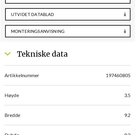
UTVIDET DATABLAD
MONTERINGSANVISNING
Tekniske data
Artikkelnummer
197460805
Høyde
3.5
Bredde
9.2
Dybde
9.2