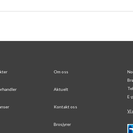
kter
Om oss
No
Br
Te
orhandler
Aktuelt
E-
anser
Kontakt oss
Vi 
Brosjyrer