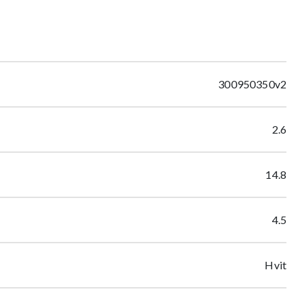
300950350v2
2.6
14.8
4.5
Hvit