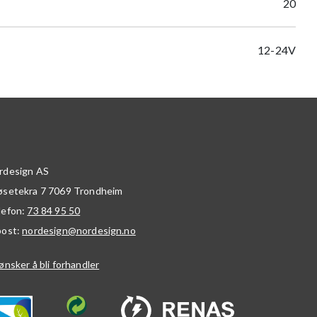
20
12-24V
rdesign AS
øsetekra 7
7069
Trondheim
lefon:
73 84 95 50
post:
nordesign@nordesign.no
ønsker å bli forhandler