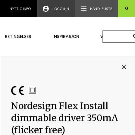
0
NYTTIG INFO
LOGG INN
HANDLELISTE
BETINGELSER
INSPIRASJON
VIDEO
Nordesign Flex Install
dimmable driver 350mA
(flicker free)