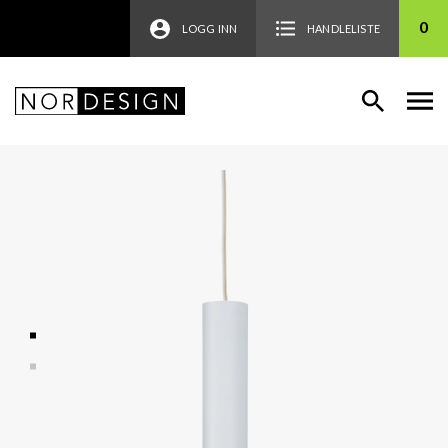
0
LOGG INN
HANDLELISTE