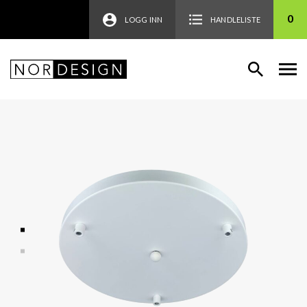
0
LOGG INN
HANDLELISTE