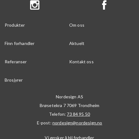
Produkter
Om oss
Finn forhandler
Aktuelt
Referanser
Kontakt oss
Brosjyrer
Nordesign AS
Brøsetekra 7
7069
Trondheim
Telefon:
73 84 95 50
E-post:
nordesign@nordesign.no
Vi ønsker å bli forhandler