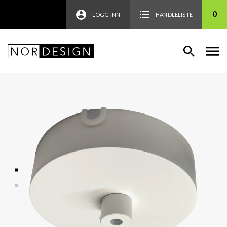
0
LOGG INN
HANDLELISTE