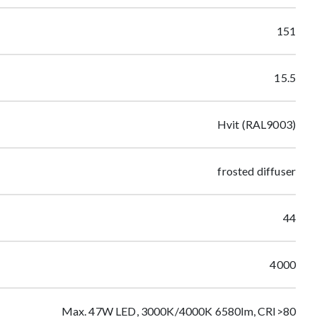
151
15.5
Hvit (RAL9003)
frosted diffuser
44
4000
Max. 47W LED, 3000K/4000K 6580lm, CRI>80