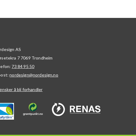
rdesign AS
øsetekra 7
7069
Trondheim
lefon:
73 84 95 50
post:
nordesign@nordesign.no
ønsker å bli forhandler