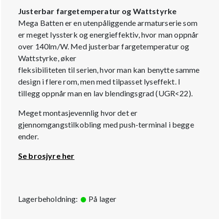
Justerbar fargetemperatur og Wattstyrke
Mega Batten er en utenpåliggende armaturserie som
er meget lyssterk og energieffektiv, hvor man oppnår
over 140lm/W. Med justerbar fargetemperatur og
Wattstyrke, øker
fleksibiliteten til serien, hvor man kan benytte samme
design i flere rom, men med tilpasset lyseffekt. I
tillegg oppnår man en lav blendingsgrad (UGR<22).
Meget montasjevennlig hvor det er
gjennomgangstilkobling med push-terminal i begge
ender.
Se brosjyre her
Lagerbeholdning:
På lager