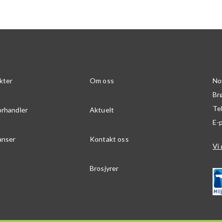
kter
Om oss
No
Br
Te
orhandler
Aktuelt
E-
anser
Kontakt oss
Vi 
Brosjyrer