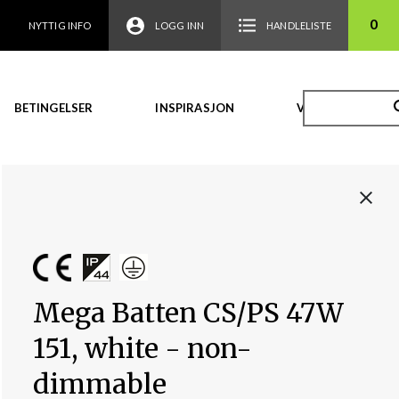
0
NYTTIG INFO
LOGG INN
HANDLELISTE
BETINGELSER
INSPIRASJON
VIDEO
Mega Batten CS/PS 47W
151, white - non-
dimmable