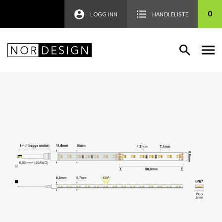
0
LOGG INN
HANDLELISTE