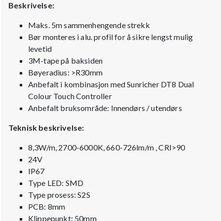
Beskrivelse:
Maks. 5m sammenhengende strekk
Bør monteres i alu. profil for å sikre lengst mulig
levetid
3M-tape på baksiden
Bøyeradius: >R30mm
Anbefalt i kombinasjon med Sunricher DT8 Dual
Colour Touch Controller
Anbefalt bruksområde: Innendørs / utendørs
Teknisk beskrivelse:
8,3W/m, 2700-6000K, 660-726lm/m , CRI>90
24V
IP67
Type LED: SMD
Type prosess: S2S
PCB: 8mm
Klippepunkt: 50mm