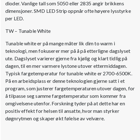
dioder. Vanlige tall som 5050 eller 2835 angir brikkens
dimensjoner. SMD LED Strip oppnår ofte høyere lysstyrke
per LED.
TW – Tunable White
Tunable white er på mange måter lik dim to warm i
teknologi, men fokuserer mer på å på etterligne dagslyset
ute. Dagslyset varierer gjerne fra kjølig og klart tidlig på
dagen, til en mer varmere lystone utover ettermiddagen.
Typisk fargetemperatur for tunable white er 2700-6500K.
På en arbeidsplass er denne teknologien gjerne satt i et
program, som justerer fargetemperaturen utover dagen, for
å tilpasse seg samme fargetemperatur som kommer fra
omgivelsene utenfor. Forskning tyder på at dette har en
positiv effekt for helsen til ansatte, hvor man styrker
døgnrytmen og skaper økt følelse av velvære.