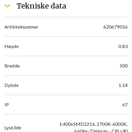
Tekniske data
Artikkelnummer
620679016
Høyde
0.83
Bredde
500
Dybde
1.14
IP
67
1.400xSMD2216, 2700K-6000K,
Lyskilde
660lm-726lm/m - CRI>90