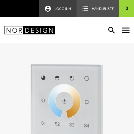
0
LOGG INN
HANDLELISTE